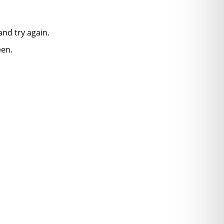
nd try again.
een.