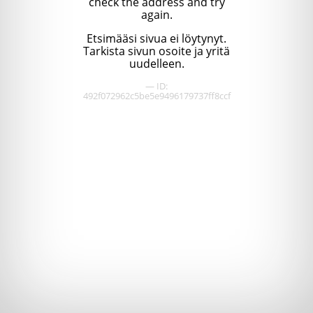
check the address and try
again.
Etsimääsi sivua ei löytynyt.
Tarkista sivun osoite ja yritä
uudelleen.
— ID:
492f072962c5be5e9496179737ff8ccf