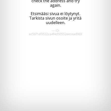
check the address and try
again.
Etsimääsi sivua ei löytynyt.
Tarkista sivun osoite ja yritä
uudelleen.
— ID:
ec56f1ef9532ca4f4d50552eecead969