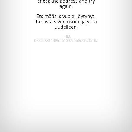
check the address and try
again.
Etsimääsi sivua ei löytynyt.
Tarkista sivun osoite ja yritä
uudelleen.
— ID:
0782583114f9df61097c5b8d0a7f510a