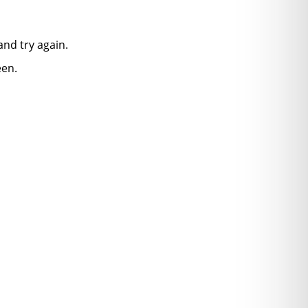
nd try again.
een.