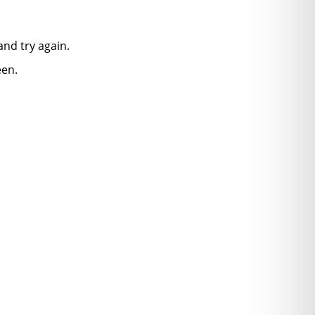
nd try again.
een.