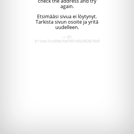
check the address and try
again.
Etsimääsi sivua ei löytynyt.
Tarkista sivun osoite ja yritä
uudelleen.
— ID:
b11eec7cc609e70d7651d024f2fb76df