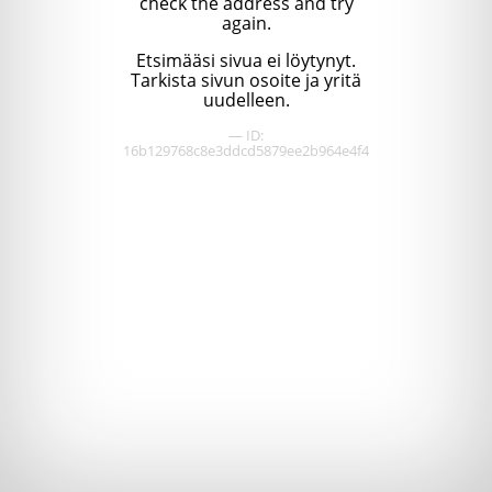
check the address and try
again.
Etsimääsi sivua ei löytynyt.
Tarkista sivun osoite ja yritä
uudelleen.
— ID:
16b129768c8e3ddcd5879ee2b964e4f4