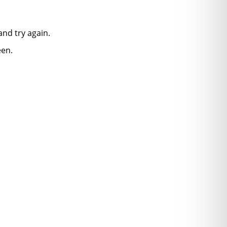
nd try again.
een.