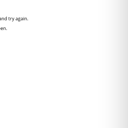
nd try again.
een.