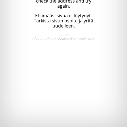
check the address and try
again.
Etsimääsi sivua ei löytynyt.
Tarkista sivun osoite ja yritä
uudelleen.
— ID:
0f772828f608c2ee4f8a1b18bbdb94d2