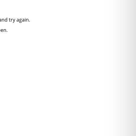
nd try again.
een.