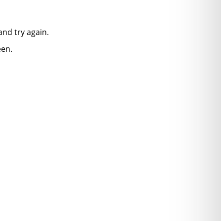
nd try again.
een.