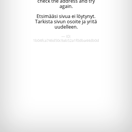
check the address and try
again.
Etsimääsi sivua ei löytynyt.
Tarkista sivun osoite ja yritä
uudelleen.
— ID:
1b04fca746d50c9ab52a1f0dba44db0d