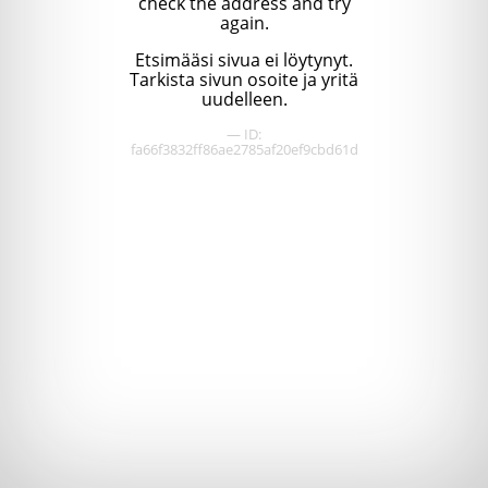
check the address and try
again.
Etsimääsi sivua ei löytynyt.
Tarkista sivun osoite ja yritä
uudelleen.
— ID:
fa66f3832ff86ae2785af20ef9cbd61d