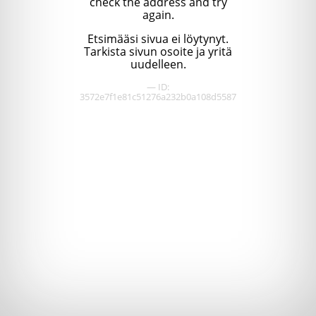
check the address and try
again.
Etsimääsi sivua ei löytynyt.
Tarkista sivun osoite ja yritä
uudelleen.
— ID:
3572e7f1e81c51276a232b0a108d5587