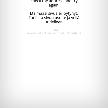
check the address and try
again.
Etsimääsi sivua ei löytynyt.
Tarkista sivun osoite ja yritä
uudelleen.
— ID:
ea7ea6246cd32627676544574c544e6a