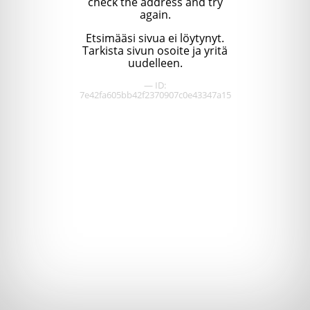
check the address and try
again.
Etsimääsi sivua ei löytynyt.
Tarkista sivun osoite ja yritä
uudelleen.
— ID:
7e42fa605bb42f2370907c0e43347a15