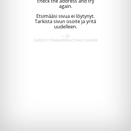
check the address and try
again.
Etsimääsi sivua ei löytynyt.
Tarkista sivun osoite ja yritä
uudelleen.
— ID:
2a005311f384aa99f6ec554ca12ed4d8