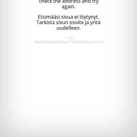
check the address and try
again.
Etsimääsi sivua ei löytynyt.
Tarkista sivun osoite ja yritä
uudelleen.
— ID:
60dd3380e08104e371d3d67ec2e53175