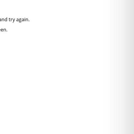
nd try again.
een.