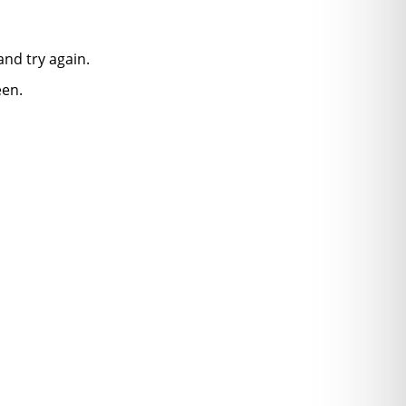
nd try again.
een.