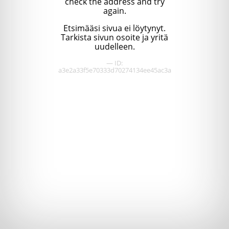
check the address and try
again.
Etsimääsi sivua ei löytynyt.
Tarkista sivun osoite ja yritä
uudelleen.
— ID:
a3e2a33f5e70333d70274134ee45ac3a