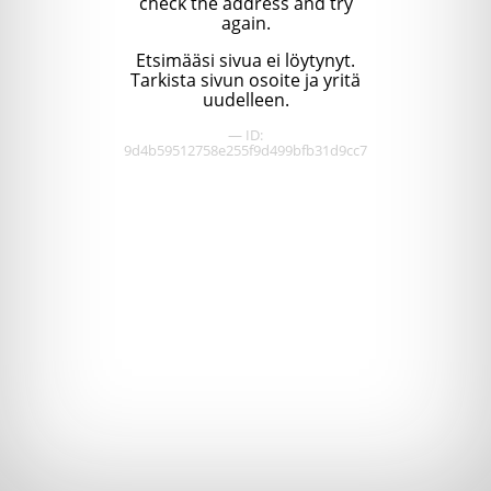
check the address and try
again.
Etsimääsi sivua ei löytynyt.
Tarkista sivun osoite ja yritä
uudelleen.
— ID:
9d4b59512758e255f9d499bfb31d9cc7