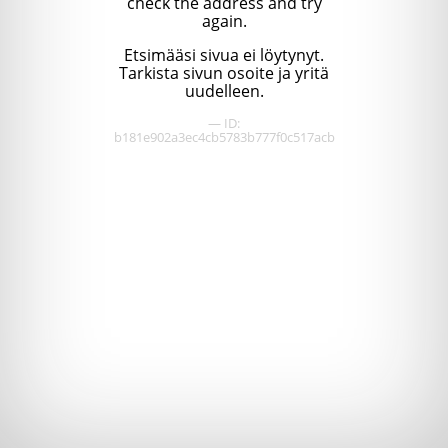
check the address and try
again.
Etsimääsi sivua ei löytynyt.
Tarkista sivun osoite ja yritä
uudelleen.
— ID:
b181e902a3ec4cb5783b777f0c517acb