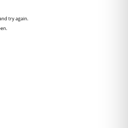
nd try again.
een.