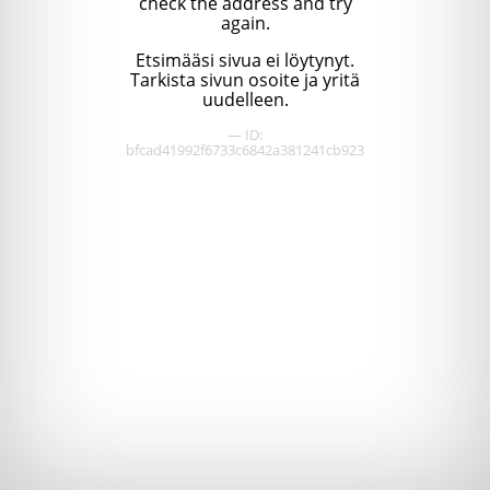
check the address and try
again.
Etsimääsi sivua ei löytynyt.
Tarkista sivun osoite ja yritä
uudelleen.
— ID:
bfcad41992f6733c6842a381241cb923