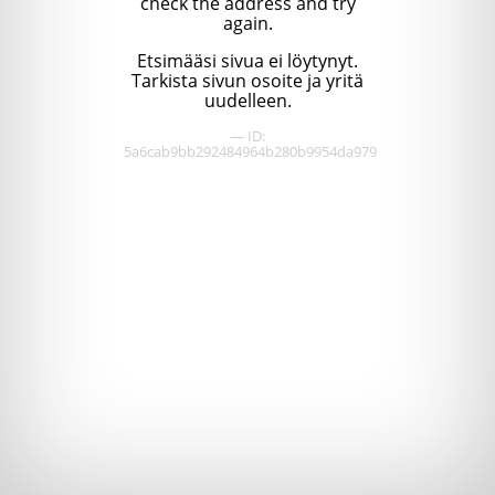
check the address and try
again.
Etsimääsi sivua ei löytynyt.
Tarkista sivun osoite ja yritä
uudelleen.
— ID:
5a6cab9bb292484964b280b9954da979