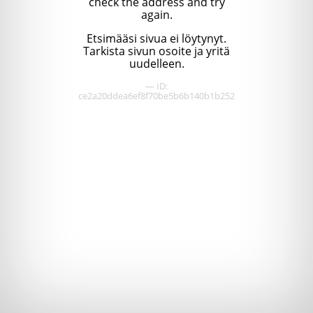
check the address and try
again.
Etsimääsi sivua ei löytynyt.
Tarkista sivun osoite ja yritä
uudelleen.
— ID:
ce2a20ddea6ef8f70be5b6b140b1b252