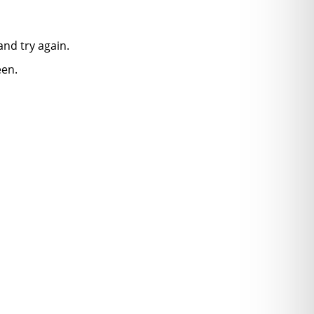
nd try again.
een.