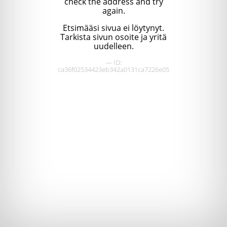
check the address and try
again.
Etsimääsi sivua ei löytynyt.
Tarkista sivun osoite ja yritä
uudelleen.
— ID:
ca36f02534423eb342a0131ca7226e05