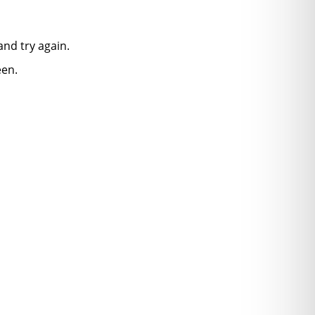
nd try again.
een.