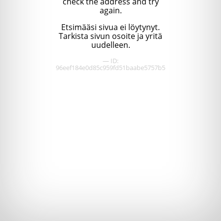
check the address and try
again.
Etsimääsi sivua ei löytynyt.
Tarkista sivun osoite ja yritä
uudelleen.
— ID:
96eef184e0d85c959fd51baabe5757b5