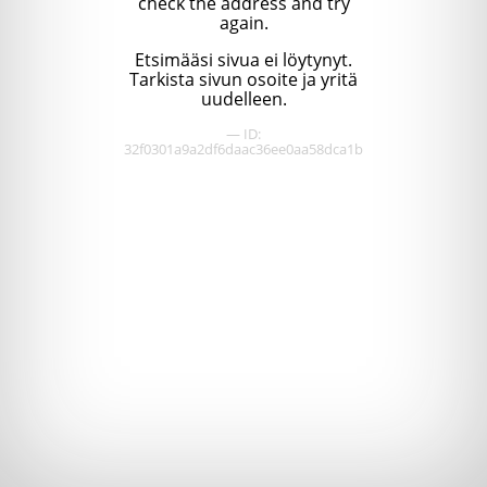
check the address and try
again.
Etsimääsi sivua ei löytynyt.
Tarkista sivun osoite ja yritä
uudelleen.
— ID:
32f0301a9a2df6daac36ee0aa58dca1b