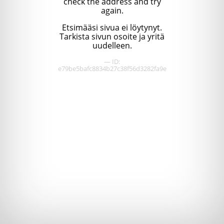
check the address and try
again.
Etsimääsi sivua ei löytynyt.
Tarkista sivun osoite ja yritä
uudelleen.
— ID:
e79be5bafc8834b27c38f56d3282fa9e