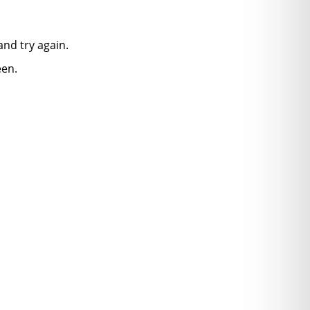
nd try again.
een.