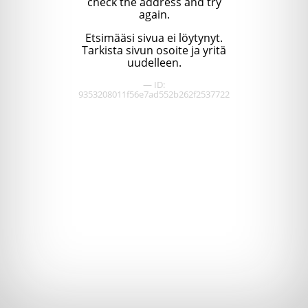
check the address and try
again.
Etsimääsi sivua ei löytynyt.
Tarkista sivun osoite ja yritä
uudelleen.
— ID:
9353208011f56e7ad552b262f2537722