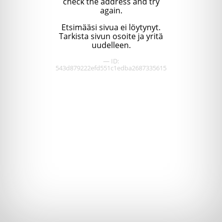
check the address and try
again.
Etsimääsi sivua ei löytynyt.
Tarkista sivun osoite ja yritä
uudelleen.
— ID:
543d879222efd551c1edba2687335615