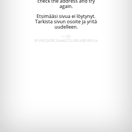
check the address and try
again.
Etsimääsi sivua ei löytynyt.
Tarkista sivun osoite ja yritä
uudelleen.
— ID:
81cfe52d3fc24a46272c38ca381691ca