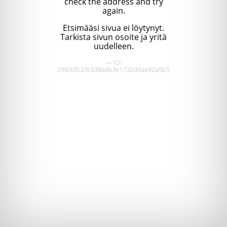
check the address and try
again.
Etsimääsi sivua ei löytynyt.
Tarkista sivun osoite ja yritä
uudelleen.
— ID:
29d33fc23c638a6b3c1732d0ae92a5b5