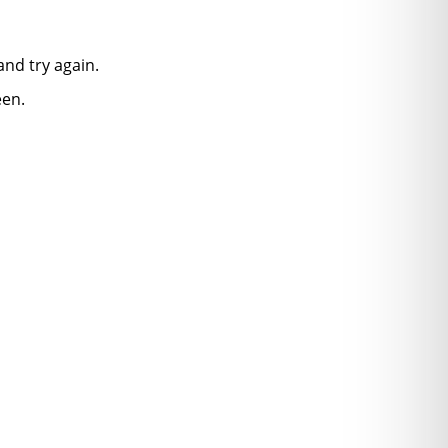
nd try again.
een.