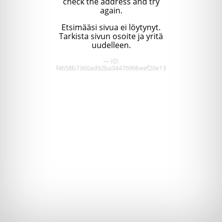
check the address and try
again.
Etsimääsi sivua ei löytynyt.
Tarkista sivun osoite ja yritä
uudelleen.
— ID:
f4658b7360ad92ba3447699beef20e13