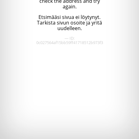
check the address and try
again.
Etsimääsi sivua ei löytynyt.
Tarkista sivun osoite ja yritä
uudelleen.
— ID:
0c027564af15bb59ff41718512b973f3