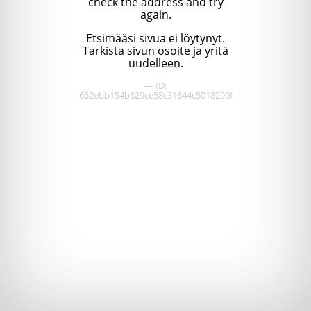
check the address and try
again.
Etsimääsi sivua ei löytynyt.
Tarkista sivun osoite ja yritä
uudelleen.
— ID:
662ebb154b629ce58c31644c5018290f