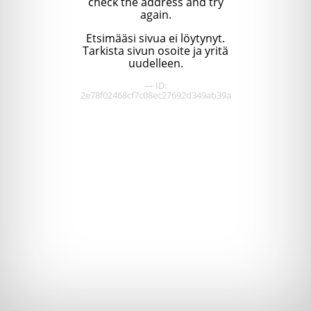
check the address and try
again.
Etsimääsi sivua ei löytynyt.
Tarkista sivun osoite ja yritä
uudelleen.
— ID:
2e78f02468cf7c08ec27692d349ab39a