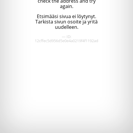
check the address and try
again.
Etsimääsi sivua ei löytynyt.
Tarkista sivun osoite ja yritä
uudelleen.
— ID:
12cffec5d956d5e0e4a0219f4f1192ad