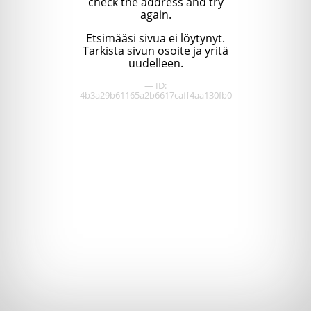
check the address and try
again.
Etsimääsi sivua ei löytynyt.
Tarkista sivun osoite ja yritä
uudelleen.
— ID:
4b3a29b61165a2b6617caff4aa130fb0