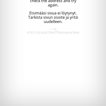
check the address and try
again.
Etsimääsi sivua ei löytynyt.
Tarkista sivun osoite ja yritä
uudelleen.
— ID:
d7d21c5b2a3d739e7f756cb9ac6c58a4