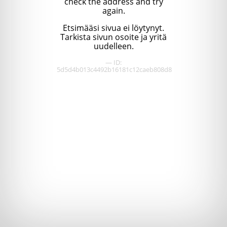
check the address and try
again.
Etsimääsi sivua ei löytynyt.
Tarkista sivun osoite ja yritä
uudelleen.
— ID:
5d5d4b013c4492b16181c12caeb808d8